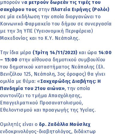
μπορούν ν
α μετρούν δωρεάν τις τιμές του
σακχάρου τους
στην
Πλατεία Ειρήνης (Ρολόι)
σε μία εκδήλωση την οποία διοργανώνει το
Κοινωνικό Φαρμακείο του δήμου σε συνεργασία
με την 3η ΥΠΕ (Υγειονομική Περιφέρεια)
Μακεδονίας και το Κ.Υ. Νεάπολης.
Την ίδια μέρα
(Τρίτη 14/11/2023)
και ώρα
14:00
– 15:00
στην αίθουσα δημοτικού συμβουλίου
του δημοτικού καταστήματος Νεάπολης (Ελ.
Βενιζέλου 125, Νεάπολη, 3ος όροφος) θα γίνει
ομιλία με θέμα: «
Σακχαρώδης Διαβήτης: Η
Πανδημία του 21ου αιώνα»
, την οποία
συντονίζει το τμήμα Απασχόλησης,
Επαγγελματικού Προσανατολισμού,
Εθελοντισμού και προαγωγής της Υγείας.
Ομιλητές είναι ο
δρ. Ζαδάλλα Μούσλεχ
ενδοκρινολόγος-διαβητολόγος, διδάκτωρ