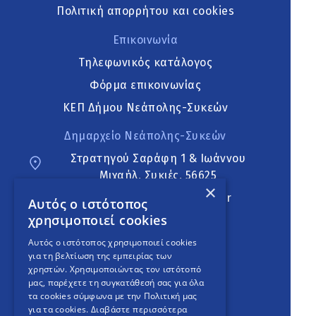
Πολιτική απορρήτου και cookies
Επικοινωνία
Τηλεφωνικός κατάλογος
Φόρμα επικοινωνίας
ΚΕΠ Δήμου Νεάπολης-Συκεών
Δημαρχείο Νεάπολης-Συκεών
Στρατηγού Σαράφη 1 & Ιωάννου
Μιχαήλ, Συκιές, 56625
×
neapoli.sykies@ddt.gov.gr
Αυτός ο ιστότοπος
χρησιμοποιεί cookies
Ακολουθήστε
Αυτός ο ιστότοπος χρησιμοποιεί cookies
για τη βελτίωση της εμπειρίας των
χρηστών. Χρησιμοποιώντας τον ιστότοπό
μας, παρέχετε τη συγκατάθεσή σας για όλα
English Version
τα cookies σύμφωνα με την Πολιτική μας
για τα cookies.
Διαβάστε περισσότερα
An
project