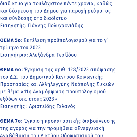
διαδίκτυο για τουλάχιστον πέντε χρόνια, καθώς
και δέσμευση του Δήμου για παροχή ρεύματος
και σύνδεσης στο διαδίκτυο
Εισηγητής: Γιάννης Πολυχρονιάδης
ΘΕΜΑ 5ο
: Εκτέλεση προϋπολογισμού για το γ΄
τρίμηνο του 2023
Εισηγήτρια: Αλεξάνδρα Τερζίδου
ΘΕΜΑ 6ο:
Έγκριση της αριθ. 128/2023 απόφασης
του Δ.Σ. του Δημοτικού Κέντρου Κοινωνικής
Προστασίας και Αλληλεγγύης Νεάπολης Συκεών
με θέμα «11η Αναμόρφωση προϋπολογισμού
εξόδων οικ. έτους 2023»
Εισηγητής : Αριστείδης Γαλανός
ΘΕΜΑ 7o
: Έγκριση προκαταρτικής διαβούλευσης
της αγοράς για την προμήθεια «Ενεργειακή
Αναβάθμιση του Δικτύου Οδοφωτισμού του