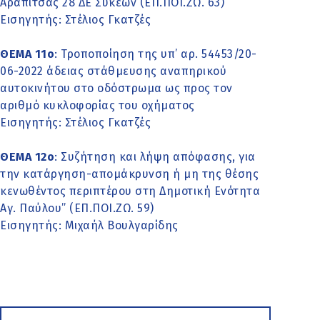
Αραπίτσας 28 ΔΕ Συκεών (ΕΠ.ΠΟΙ.ΖΩ. 63)
Εισηγητής: Στέλιος Γκατζές
ΘΕΜΑ 11o
: Τροποποίηση της υπ’ αρ. 54453/20-
06-2022 άδειας στάθμευσης αναπηρικού
αυτοκινήτου στο οδόστρωμα ως προς τον
αριθμό κυκλοφορίας του οχήματος
Εισηγητής: Στέλιος Γκατζές
ΘΕΜΑ 12ο
: Συζήτηση και λήψη απόφασης, για
την κατάργηση-απομάκρυνση ή μη της θέσης
κενωθέντος περιπτέρου στη Δημοτική Ενότητα
Αγ. Παύλου” (ΕΠ.ΠΟΙ.ΖΩ. 59)
Εισηγητής: Μιχαήλ Βουλγαρίδης