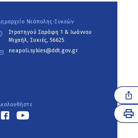
Δημαρχείο Νεάπολης-Συκεών
Στρατηγού Σαράφη 1 & Ιωάννου
Μιχαήλ, Συκιές, 56625
neapoli.sykies@ddt.gov.gr
Ακολουθήστε