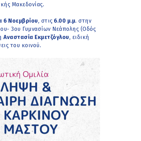
ικής Μακεδονίας.
 6 Νοεμβρίου
, στις
6.00 μ.μ
. στην
1ου- 3ου Γυμνασίων Νεάπολης (Οδός
 η
Αναστασία Εκμετζόγλου
, ειδική
εις του κοινού.