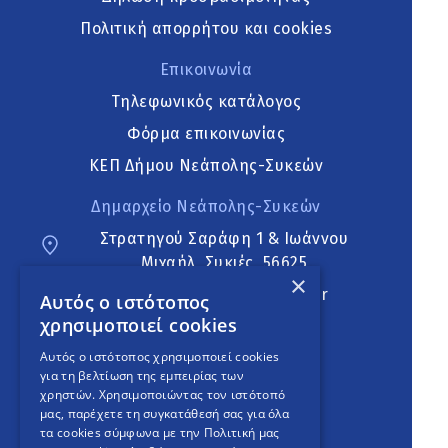
Πολιτική απορρήτου και cookies
Επικοινωνία
Τηλεφωνικός κατάλογος
Φόρμα επικοινωνίας
ΚΕΠ Δήμου Νεάπολης-Συκεών
Δημαρχείο Νεάπολης-Συκεών
Στρατηγού Σαράφη 1 & Ιωάννου
Μιχαήλ, Συκιές, 56625
×
neapoli.sykies@ddt.gov.gr
Αυτός ο ιστότοπος
χρησιμοποιεί cookies
Ακολουθήστε
Αυτός ο ιστότοπος χρησιμοποιεί cookies
για τη βελτίωση της εμπειρίας των
χρηστών. Χρησιμοποιώντας τον ιστότοπό
μας, παρέχετε τη συγκατάθεσή σας για όλα
English Version
τα cookies σύμφωνα με την Πολιτική μας