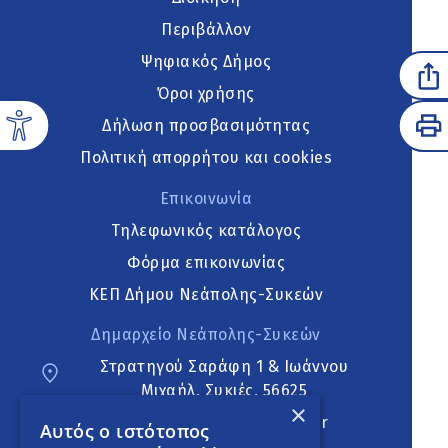
Περιβάλλον
Ψηφιακός Δήμος
Όροι χρήσης
Δήλωση προσβασιμότητας
Πολιτική απορρήτου και cookies
Επικοινωνία
Τηλεφωνικός κατάλογος
Φόρμα επικοινωνίας
ΚΕΠ Δήμου Νεάπολης-Συκεών
Δημαρχείο Νεάπολης-Συκεών
Στρατηγού Σαράφη 1 & Ιωάννου
Μιχαήλ, Συκιές, 56625
×
neapoli.sykies@ddt.gov.gr
Αυτός ο ιστότοπος