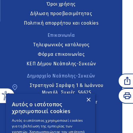
Όροι χρήσης
Δήλωση προσβασιμότητας
Πολιτική απορρήτου και cookies
Επικοινωνία
Τηλεφωνικός κατάλογος
Φόρμα επικοινωνίας
ΚΕΠ Δήμου Νεάπολης-Συκεών
Δημαρχείο Νεάπολης-Συκεών
Στρατηγού Σαράφη 1 & Ιωάννου
Μιχαήλ, Συκιές, 56625
×
neapoli.sykies@ddt.gov.gr
Αυτός ο ιστότοπος
χρησιμοποιεί cookies
Ακολουθήστε
Αυτός ο ιστότοπος χρησιμοποιεί cookies
για τη βελτίωση της εμπειρίας των
χρηστών. Χρησιμοποιώντας τον ιστότοπό