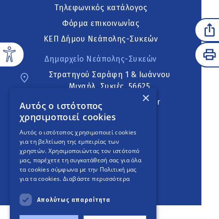
Τηλεφωνικός κατάλογος
Φόρμα επικοινωνίας
ΚΕΠ Δήμου Νεάπολης-Συκεών
Δημαρχείο Νεάπολης-Συκεών
Στρατηγού Σαράφη 1 & Ιωάννου
Μιχαήλ, Συκιές, 56625
×
neapoli.sykies@ddt.gov.gr
Αυτός ο ιστότοπος
χρησιμοποιεί cookies
Ακολουθήστε
Αυτός ο ιστότοπος χρησιμοποιεί cookies
για τη βελτίωση της εμπειρίας των
χρηστών. Χρησιμοποιώντας τον ιστότοπό
μας, παρέχετε τη συγκατάθεσή σας για όλα
English Version
τα cookies σύμφωνα με την Πολιτική μας
για τα cookies.
Διαβάστε περισσότερα
An
project
Απολύτως απαραίτητα