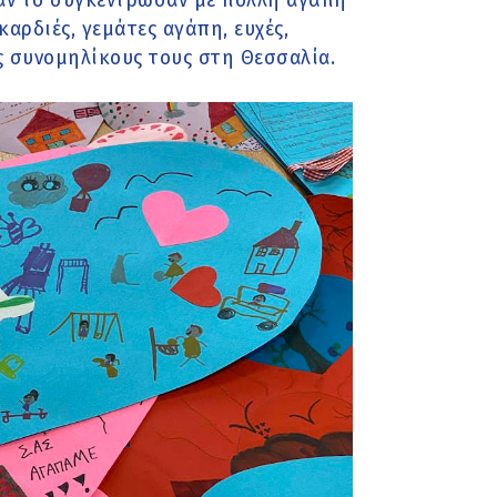
εραν το συγκέντρωσαν με πολλή αγάπη
αρδιές, γεμάτες αγάπη, ευχές,
υς συνομηλίκους τους στη Θεσσαλία.