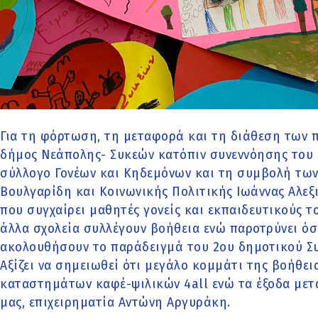
Για τη φόρτωση, τη μεταφορά και τη διάθεση των 
δήμος Νεάπολης- Συκεών κατόπιν συνεννόησης του 
σύλλογο Γονέων και Κηδεμόνων και τη συμβολή των
Βουλγαρίδη και Κοινωνικής Πολιτικής Ιωάννας Αλεξ
που συγχαίρει μαθητές γονείς και εκπαιδευτικούς το
άλλα σχολεία συλλέγουν βοήθεια ενώ παροτρύνει όσ
ακολουθήσουν το παράδειγμά του 2ου δημοτικού Σ
Αξίζει να σημειωθεί ότι μεγάλο κομμάτι της βοήθει
καταστημάτων καφέ-ψιλικών 4all ενώ τα έξοδα με
μας, επιχειρηματία Αντώνη Αργυράκη.