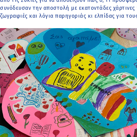
από τις Συκιές για να αποδείξουν πώς ό, τι πρόσφ
συνόδευσαν την αποστολή με εκατοντάδες χάρτινες κ
ζωγραφιές και λόγια παρηγοριάς κι ελπίδας για το