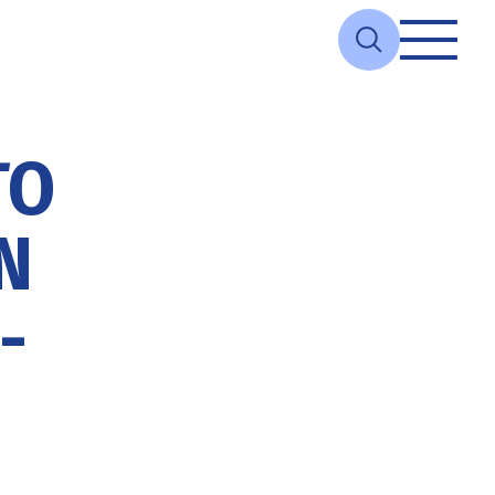
ΤΟ
Ν
-