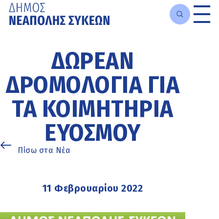
Μετάβαση
στο
ΔΩΡΕΆΝ
κυρίως
περιεχόμενο
ΔΡΟΜΟΛΌΓΙΑ ΓΙΑ
ΤΑ ΚΟΙΜΗΤΉΡΙΑ
ΕΥΌΣΜΟΥ
Πίσω στα Νέα
11 Φεβρουαρίου 2022