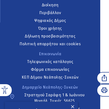
Διοίκηση
Περιβάλλον
Ψηφιακός Δήμος
Όροι χρήσης
Δήλωση προσβασιμότητας
Πολιτική απορρήτου και cookies
Επικοινωνία
Τηλεφωνικός κατάλογος
Φόρμα επικοινωνίας
ΚΕΠ Δήμου Νεάπολης-Συκεών
Δημαρχείο Νεάπολης-Συκεών
Στρατηγού Σαράφη 1 & Ιωάννου
Μιχαήλ, Συκιές, 56625
×
neapoli.sykies@ddt.gov.gr