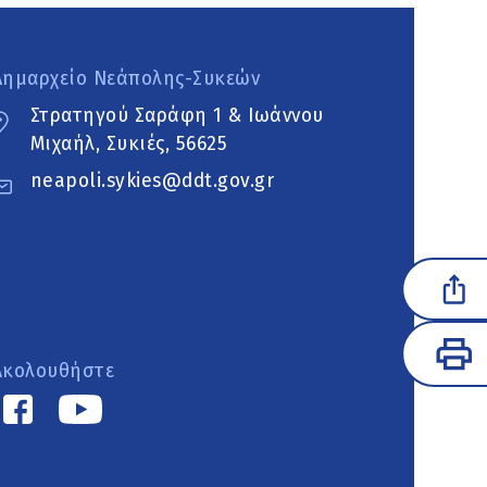
Δημαρχείο Νεάπολης-Συκεών
Στρατηγού Σαράφη 1 & Ιωάννου
Μιχαήλ, Συκιές, 56625
neapoli.sykies@ddt.gov.gr
Ακολουθήστε