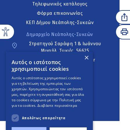
Τηλεφωνικός κατάλογος
Φόρμα επικοινωνίας
ΚΕΠ Δήμου Νεάπολης-Συκεών
Δημαρχείο Νεάπολης-Συκεών
Στρατηγού Σαράφη 1 & Ιωάννου
Μιχαήλ, Συκιές, 56625
×
neapoli.sykies@ddt.gov.gr
Αυτός ο ιστότοπος
χρησιμοποιεί cookies
Ακολουθήστε
Αυτός ο ιστότοπος χρησιμοποιεί cookies
για τη βελτίωση της εμπειρίας των
χρηστών. Χρησιμοποιώντας τον ιστότοπό
μας, παρέχετε τη συγκατάθεσή σας για όλα
English Version
τα cookies σύμφωνα με την Πολιτική μας
για τα cookies.
Διαβάστε περισσότερα
An
project
Απολύτως απαραίτητα