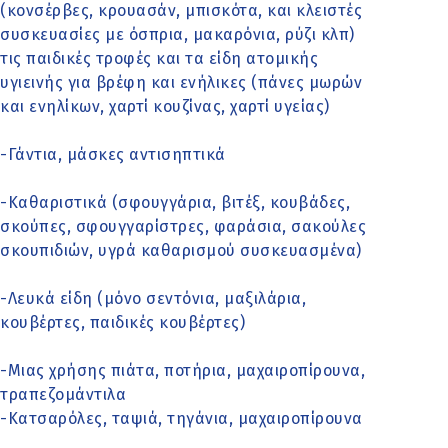
(κονσέρβες, κρουασάν, μπισκότα, και κλειστές
συσκευασίες με όσπρια, μακαρόνια, ρύζι κλπ)
τις παιδικές τροφές και τα είδη ατομικής
υγιεινής για βρέφη και ενήλικες (πάνες μωρών
και ενηλίκων, χαρτί κουζίνας, χαρτί υγείας)
-Γάντια, μάσκες αντισηπτικά
-Καθαριστικά (σφουγγάρια, βιτέξ, κουβάδες,
σκούπες, σφουγγαρίστρες, φαράσια, σακούλες
σκουπιδιών, υγρά καθαρισμού συσκευασμένα)
-Λευκά είδη (μόνο σεντόνια, μαξιλάρια,
κουβέρτες, παιδικές κουβέρτες)
-Μιας χρήσης πιάτα, ποτήρια, μαχαιροπίρουνα,
τραπεζομάντιλα
-Κατσαρόλες, ταψιά, τηγάνια, μαχαιροπίρουνα