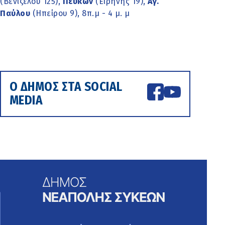
(Βενιζέλου 125),
Πεύκων
(Ειρήνης 19),
Αγ.
Παύλου
(Ηπείρου 9), 8π.μ - 4 μ. μ
Ο ΔΗΜΟΣ ΣΤΑ SOCIAL
MEDIA