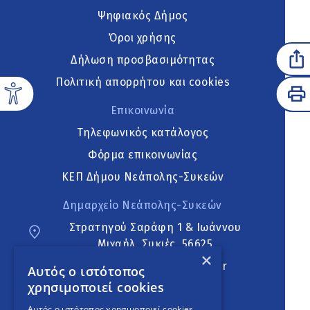
Ψηφιακός Δήμος
Όροι χρήσης
Δήλωση προσβασιμότητας
Πολιτική απορρήτου και cookies
Επικοινωνία
Τηλεφωνικός κατάλογος
Φόρμα επικοινωνίας
ΚΕΠ Δήμου Νεάπολης-Συκεών
Δημαρχείο Νεάπολης-Συκεών
Στρατηγού Σαράφη 1 & Ιωάννου
Μιχαήλ, Συκιές, 56625
×
neapoli.sykies@ddt.gov.gr
Αυτός ο ιστότοπος
χρησιμοποιεί cookies
Ακολουθήστε
Αυτός ο ιστότοπος χρησιμοποιεί cookies