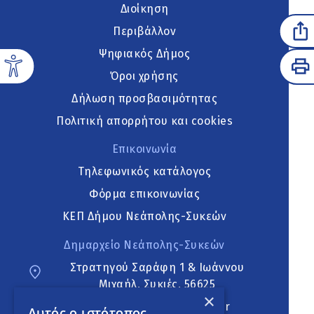
Διοίκηση
Περιβάλλον
Ψηφιακός Δήμος
Όροι χρήσης
Δήλωση προσβασιμότητας
Πολιτική απορρήτου και cookies
Επικοινωνία
Τηλεφωνικός κατάλογος
Φόρμα επικοινωνίας
ΚΕΠ Δήμου Νεάπολης-Συκεών
Δημαρχείο Νεάπολης-Συκεών
Στρατηγού Σαράφη 1 & Ιωάννου
Μιχαήλ, Συκιές, 56625
×
neapoli.sykies@ddt.gov.gr
Αυτός ο ιστότοπος