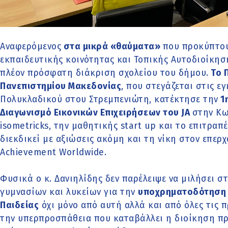
Αναφερόμενος
στα μικρά «θαύματα»
που προκύπτου
εκπαιδευτικής κοινότητας και Τοπικής Αυτοδιοίκη
πλέον πρόσφατη διάκριση σχολείου του δήμου.
Το Π
Πανεπιστημίου Μακεδονίας
, που στεγάζεται στις 
Πολυκλαδικού στου Στρεμπενιώτη, κατέκτησε την
1
Διαγωνισμό Εικονικών Επιχειρήσεων του JA
στην Κω
isometricks, την μαθητικής start up και το επιτραπέ
διεκδικεί με αξιώσεις ακόμη και τη νίκη στον επερ
Achievement Worldwide.
Φυσικά ο κ. Δανιηλίδης δεν παρέλειψε να μιλήσει σ
γυμνασίων και λυκείων για την
υποχρηματοδότηση
Παιδείας
όχι μόνο από αυτή αλλά και από όλες τις 
την υπερπροσπάθεια που καταβάλλει η διοίκηση προ