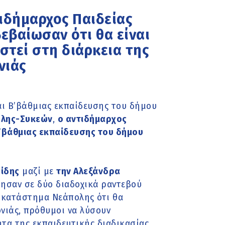
τιδήμαρχος Παιδείας
εβαίωσαν ότι θα είναι
στεί στη διάρκεια της
νιάς
αι Β’βάθμιας εκπαίδευσης του δήμου
ολης-Συκεών
,
ο αντιδήμαρχος
’βάθμιας εκπαίδευσης του δήμου
ίδης
μαζί με
την Αλεξάνδρα
τησαν σε δύο διαδοχικά ραντεβού
 κατάστημα Νεάπολης ότι θα
ονιάς, πρόθυμοι να λύσουν
α της εκπαιδευτικής διαδικασίας.