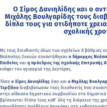
Ο Σίμος Δανιηλίδης και ο αν
Μιχάλης Βουλγαρίδης τους διαβ
δίπλα τους για οτιδήποτε χρεια
σχολικής χρο
Με τους διευθυντές όλων των σχολείων Α’βάθμιας κ
Νεάπολης-Συκεών συναντήθηκαν
ο δήμαρχος Νεάπ
Παιδείας
και
η πρόεδρος της σχολικής Επιτροπής Α
ενόψει του αγιασμού της Δευτέρας.
Τόσο
ο Σίμος Δανιηλίδης
όσο και
ο Μιχάλης Βουλγαρ
Τερζίδου
διαβεβαίωσαν τους διευθυντές που συνάν
στην αίθουσα δημοτικού συμβουλίου στο δημοτικό
βρίσκονται δίπλα τους καθ’ όλη τη διάρκεια της χρ
οποιοδήποτε πρόβλημα προκύψει στη καθημερινότητ