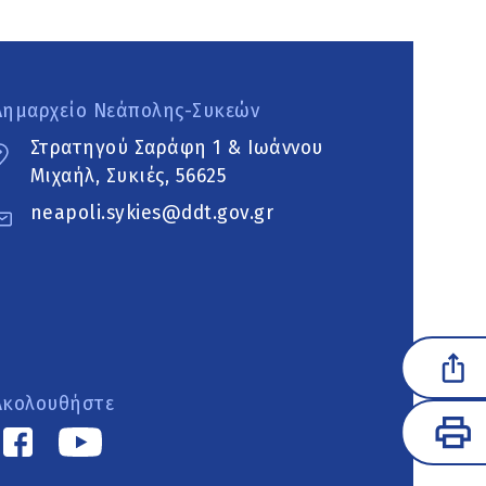
Δημαρχείο Νεάπολης-Συκεών
Στρατηγού Σαράφη 1 & Ιωάννου
Μιχαήλ, Συκιές, 56625
neapoli.sykies@ddt.gov.gr
Ακολουθήστε