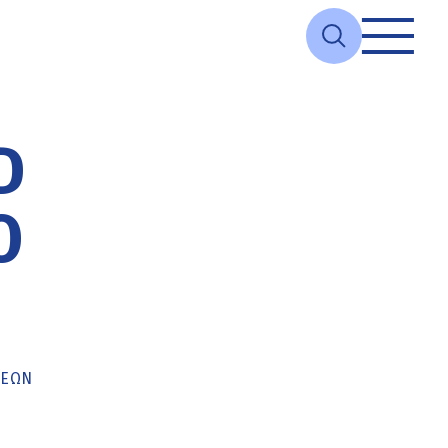
D
Ο
ΚΕΏΝ