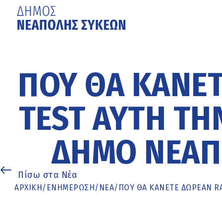
Μετάβαση
στο
κυρίως
ΠΟΎ ΘΑ ΚΆΝΕΤ
περιεχόμενο
TEST ΑΥΤΉ ΤΗ
ΔΉΜΟ ΝΕΆΠ
Πίσω στα Νέα
ΑΡΧΙΚΉ
/
ΕΝΗΜΈΡΩΣΗ
/
ΝΕΑ
/
ΠΟΎ ΘΑ ΚΆΝΕΤΕ ΔΩΡΕΆΝ R