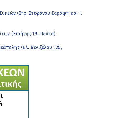
υκεών (Στρ. Στέφανου Σαράφη και Ι.
ων (Ειρήνης 19, Πεύκα)
άπολης (Ελ. Βενιζέλου 125,