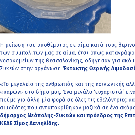
Η μείωση του αποθέματος σε αίμα κατά τους θερινο
των συμπολιτών μας σε αίμα, έτσι όπως καταγράφον
νοσοκομείων της Θεσσαλονίκης, οδήγησαν για ακόμ
Συκεών στην οργάνωση
Έκτακτης Θερινής Αιμοδοσί
«Το μεγαλείο της ανθρωπιάς και της κοινωνικής αλ
«παρών» στο δήμο μας. Ένα μεγάλο ‘ευχαριστώ’ είν
πούμε για άλλη μία φορά σε όλες τις εθελόντριες κα
αιμοδότες που ανταποκρίθηκαν μαζικά σε ένα ακόμ
δήμαρχος Νεάπολης-Συκεών και πρόεδρος της Επιτ
ΚΕΔΕ Σίμος Δανιηλίδης.