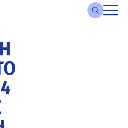
 Η
ΤΟ
54
Σ
Ή