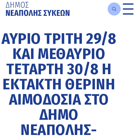
Μετάβαση
στο
ΑΎΡΙΟ ΤΡΊΤΗ 29/8
κυρίως
περιεχόμενο
ΚΑΙ ΜΕΘΑΎΡΙΟ
ΤΕΤΆΡΤΗ 30/8 Η
ΈΚΤΑΚΤΗ ΘΕΡΙΝΉ
ΑΙΜΟΔΟΣΊΑ ΣΤΟ
ΔΉΜΟ
ΝΕΆΠΟΛΗΣ-