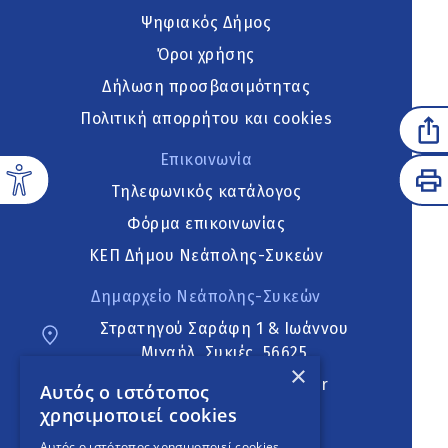
Ψηφιακός Δήμος
Όροι χρήσης
Δήλωση προσβασιμότητας
Πολιτική απορρήτου και cookies
Επικοινωνία
Τηλεφωνικός κατάλογος
Φόρμα επικοινωνίας
ΚΕΠ Δήμου Νεάπολης-Συκεών
Δημαρχείο Νεάπολης-Συκεών
Στρατηγού Σαράφη 1 & Ιωάννου
Μιχαήλ, Συκιές, 56625
×
neapoli.sykies@ddt.gov.gr
Αυτός ο ιστότοπος
χρησιμοποιεί cookies
Ακολουθήστε
Αυτός ο ιστότοπος χρησιμοποιεί cookies