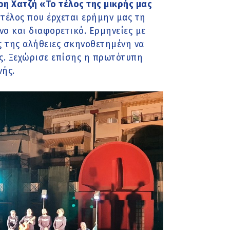
η Χατζή «Το τέλος της μικρής μας
 τέλος που έρχεται ερήμην μας τη
νο και διαφορετικό. Ερμηνείες με
ς της αλήθειες σκηνοθετημένη να
ς. Ξεχώρισε επίσης η πρωτότυπη
νής.