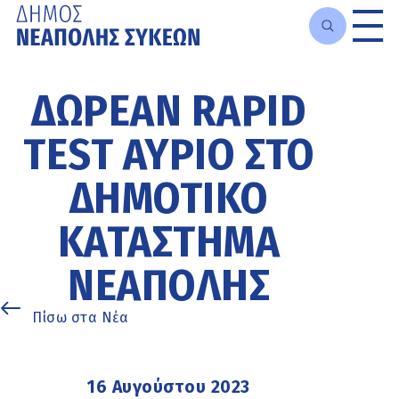
Μετάβαση
στο
ΔΩΡΕΆΝ RAPID
κυρίως
περιεχόμενο
TEST ΑΎΡΙΟ ΣΤΟ
ΔΗΜΟΤΙΚΌ
ΚΑΤΆΣΤΗΜΑ
ΝΕΆΠΟΛΗΣ
Πίσω στα Νέα
16 Αυγούστου 2023