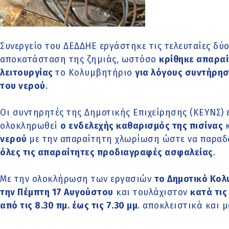
Συνεργείο του ΔΕΔΔΗΕ εργάστηκε τις τελευταίες δύο
αποκατάσταση της ζημιάς, ωστόσο
κρίθηκε απαραί
λειτουργίας
το Κολυμβητήριο
για λόγους συντήρησ
του νερού
.
Οι συντηρητές της Δημοτικής Επιχείρησης (ΚΕΥΝΣ) 
ολοκληρωθεί
ο ενδελεχής καθαρισμός της πισίνας
νερού
με την απαραίτητη χλωρίωση ώστε να παραδο
όλες τις απαραίτητες προδιαγραφές ασφαλείας
.
Με την ολοκλήρωση των εργασιών
το Δημοτικό Κολ
την Πέμπτη 17 Αυγούστου
και τουλάχιστον
κατά τι
από τις 8.30 πμ. έως τις 7.30 μμ
. αποκλειστικά και 