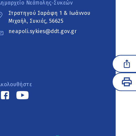
Δημαρχείο Νεάπολης-Συκεών
Στρατηγού Σαράφη 1 & Ιωάννου
Μιχαήλ, Συκιές, 56625
neapoli.sykies@ddt.gov.gr
Ακολουθήστε