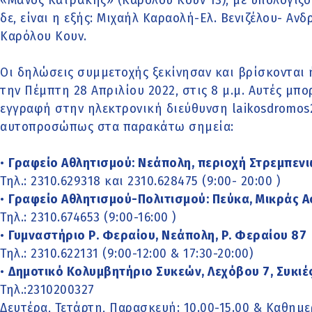
«Μάνος Κατράκης» (Καρόλου Κουν 13), με υπολογιζό
δε, είναι η εξής: Μιχαήλ Καραολή-Ελ. Βενιζέλου- Α
Καρόλου Κουν.
Οι δηλώσεις συμμετοχής ξεκίνησαν και βρίσκονται 
την Πέμπτη 28 Απριλίου 2022, στις 8 μ.μ. Αυτές μπο
εγγραφή στην ηλεκτρονική διεύθυνση laikosdromos
αυτοπροσώπως στα παρακάτω σημεία:
•
Γραφείο Αθλητισμού: Νεάπολη, περιοχή Στρεμπεν
Τηλ.: 2310.629318 και 2310.628475 (9:00- 20:00 )
•
Γραφείο Αθλητισμού-Πολιτισμού: Πεύκα, Μικράς Α
Τηλ.: 2310.674653 (9:00-16:00 )
•
Γυμναστήριο Ρ. Φεραίου, Νεάπολη, Ρ. Φεραίου 87
Τηλ.: 2310.622131 (9:00-12:00 & 17:30-20:00)
•
Δημοτικό Κολυμβητήριο Συκεών, Λεχόβου 7, Συκιέ
Τηλ.:2310200327
Δευτέρα, Τετάρτη, Παρασκευή: 10.00-15.00 & Καθημερ