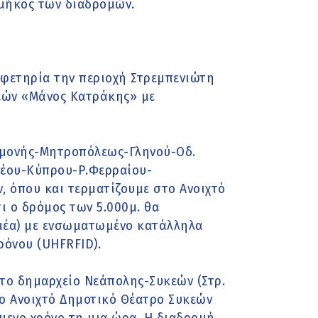
μήκος των διαδρομών.
 αφετηρία την περιοχή Στρεμπενιώτη
κεών «Μάνος Κατράκης» με
σταμονής-Μητροπόλεως-Γληνού-Οδ.
ρέου-Κύπρου-Ρ.Φερραίου-
 όπου και τερματίζουμε στο Ανοιχτό
 ο δρόμος των 5.000μ. θα
μέα) με ενσωματωμένο κατάλληλα
όνου (UHFRFID).
ό το δημαρχείο Νεάπολης-Συκεών (Στρ.
 το Ανοιχτό Δημοτικό Θέατρο Συκεών