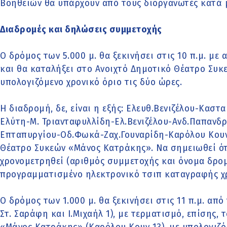
Βοηθειών θα υπάρχουν από τους διοργανωτές κατά 
Διαδρομές και δηλώσεις συμμετοχής
Ο δρόμος των 5.000 μ. θα ξεκινήσει στις 10 π.μ. με
και θα καταλήξει στο Ανοιχτό Δημοτικό Θέατρο Συ
υπολογιζόμενο χρονικό όριο τις δύο ώρες.
Η διαδρομή, δε, είναι η εξής: Ελευθ.Βενιζέλου-Κα
Ελύτη-Μ. Τριανταφυλλίδη-Ελ.Βενιζέλου-Ανδ.Παπανδ
Επταπυργίου-Οδ.Φωκά-Ζαχ.Γουναρίδη-Καρόλου Κουν,
Θέατρο Συκεών «Μάνος Κατράκης». Να σημειωθεί ότι
χρονομετρηθεί (αριθμός συμμετοχής και όνομα δρο
προγραμματισμένο ηλεκτρονικό τσιπ καταγραφής χρ
Ο δρόμος των 1.000 μ. θα ξεκινήσει στις 11 π.μ. απ
Στ. Σαράφη και Ι.Μιχαήλ 1), με τερματισμό, επίσης,