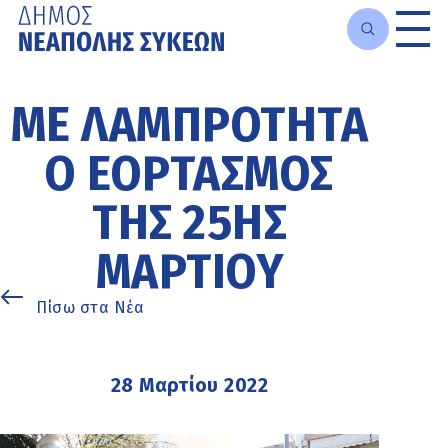
Μετάβαση
στο
ΜΕ ΛΑΜΠΡΌΤΗΤΑ
κυρίως
περιεχόμενο
Ο ΕΟΡΤΑΣΜΌΣ
ΤΗΣ 25ΗΣ
ΜΑΡΤΊΟΥ
Πίσω στα Νέα
28 Μαρτίου 2022