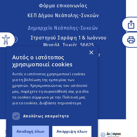
Φόρμα επικοινωνίας
ΚΕΠ Δήμου Νεάπολης-Συκεών
Δημαρχείο Νεάπολης-Συκεών
Στρατηγού Σαράφη 1 & Ιωάννου
Μιχαήλ, Συκιές, 56625
×
neapoli.sykies@ddt.gov.gr
Αυτός ο ιστότοπος
χρησιμοποιεί cookies
Ακολουθήστε
Αυτός ο ιστότοπος χρησιμοποιεί cookies
για τη βελτίωση της εμπειρίας των
χρηστών. Χρησιμοποιώντας τον ιστότοπό
μας, παρέχετε τη συγκατάθεσή σας για όλα
English Version
τα cookies σύμφωνα με την Πολιτική μας
για τα cookies.
Διαβάστε περισσότερα
An
project
Απολύτως απαραίτητα
Αποδοχή όλων
Απόρριψη όλων