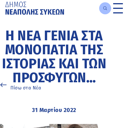
Μετάβαση
στο
Η ΝΈΑ ΓΕΝΙΆ ΣΤΑ
κυρίως
περιεχόμενο
ΜΟΝΟΠΆΤΙΑ ΤΗΣ
ΙΣΤΟΡΊΑΣ ΚΑΙ ΤΩΝ
ΠΡΟΣΦΎΓΩΝ…
Πίσω στα Νέα
31 Μαρτίου 2022