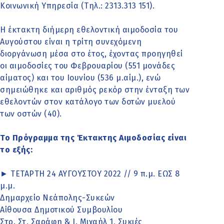
Κοινωνική Υπηρεσία (Τηλ.: 2313.313 151).
Η έκτακτη διήμερη εθελοντική αιμοδοσία του
Αυγούστου είναι η τρίτη συνεχόμενη
διοργάνωση μέσα στο έτος, έχοντας προηγηθεί
οι αιμοδοσίες του Φεβρουαρίου (551 μονάδες
αίματος) και του Ιουνίου (536 μ.αίμ.), ενώ
σημειώθηκε και αριθμός ρεκόρ στην ένταξη των
εθελοντών στον κατάλογο των δοτών μυελού
των οστών (40).
Το Πρόγραμμα της Έκτακτης Αιμοδοσίας είναι
το εξής:
► ΤΕΤΑΡΤΗ 24 ΑΥΓΟΥΣΤΟΥ 2022 // 9 π.μ. ΕΩΣ 8
μ.μ.
Δημαρχείο Νεάπολης-Συκεών
Αίθουσα Δημοτικού Συμβουλίου
Στρ. Στ. Σαράφη & Ι. Μιχαήλ 1, Συκιές