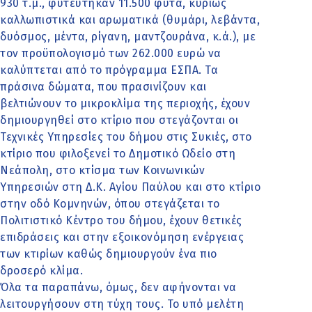
930 τ.μ., φυτεύτηκαν 11.500 φυτά, κυρίως
καλλωπιστικά και αρωματικά (θυμάρι, λεβάντα,
δυόσμος, μέντα, ρίγανη, μαντζουράνα, κ.ά.), με
τον προϋπολογισμό των 262.000 ευρώ να
καλύπτεται από το πρόγραμμα ΕΣΠΑ. Τα
πράσινα δώματα, που πρασινίζουν και
βελτιώνουν το μικροκλίμα της περιοχής, έχουν
δημιουργηθεί στο κτίριο που στεγάζονται οι
Τεχνικές Υπηρεσίες του δήμου στις Συκιές, στο
κτίριο που φιλοξενεί το Δημοτικό Ωδείο στη
Νεάπολη, στο κτίσμα των Κοινωνικών
Υπηρεσιών στη Δ.Κ. Αγίου Παύλου και στο κτίριο
στην οδό Κομνηνών, όπου στεγάζεται το
Πολιτιστικό Κέντρο του δήμου, έχουν θετικές
επιδράσεις και στην εξοικονόμηση ενέργειας
των κτιρίων καθώς δημιουργούν ένα πιο
δροσερό κλίμα.
Όλα τα παραπάνω, όμως, δεν αφήνονται να
λειτουργήσουν στη τύχη τους. Το υπό μελέτη