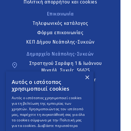
Πολιτική απορρήτου και cookies
Επικοινωνία
Τηλεφωνικός κατάλογος
Φόρμα επικοινωνίας
ΚΕΠ Δήμου Νεάπολης-Συκεών
Δημαρχείο Νεάπολης-Συκεών
Στρατηγού Σαράφη 1 & Ιωάννου
Μιχαήλ, Συκιές, 56625
×
neapoli.sykies@ddt.gov.gr
Αυτός ο ιστότοπος
χρησιμοποιεί cookies
Ακολουθήστε
Αυτός ο ιστότοπος χρησιμοποιεί cookies
για τη βελτίωση της εμπειρίας των
χρηστών. Χρησιμοποιώντας τον ιστότοπό
μας, παρέχετε τη συγκατάθεσή σας για όλα
English Version
τα cookies σύμφωνα με την Πολιτική μας
για τα cookies.
Διαβάστε περισσότερα
An
project