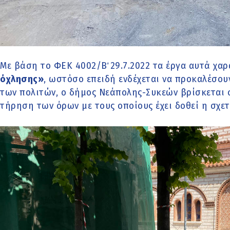
Με βάση το ΦΕΚ 4002/Β΄ 29.7.2022 τα έργα αυτά χα
όχλησης»
, ωστόσο επειδή ενδέχεται να προκαλέσο
των πολιτών, ο δήμος Νεάπολης-Συκεών βρίσκεται σ
τήρηση των όρων με τους οποίους έχει δοθεί η σχετ