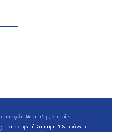
Δημαρχείο Νεάπολης-Συκεών
Στρατηγού Σαράφη 1 & Ιωάννου