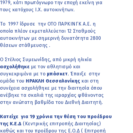
1979, κάτι πρωτόγνωρο την εποχή εκείνη για
τους κατόχους Ι.Χ. αυτοκινήτων.
Το 1997 ίδρυσε την ΟΤΟ ΠΑΡΚΙΝΓΚ Α.Ε. η
οποία πλέον εκμεταλλεύεται 12 Σταθμούς
αυτοκινήτων με σημερινή δυνατότητα 2800
θέσεων στάθμευσης .
Ο Στέλιος Συμεωνίδης, από μικρή ηλικία
ασχολήθηκε
με τον αθλητισμό και
συγκεκριμένα με το
μπάσκετ
. Έπαιξε στην
ομάδα του
ΗΡΑΚΛΗ Θεσσαλονίκης
και στη
συνέχεια ασχολήθηκε με την διαιτησία όπου
ανέβηκε τα σκαλιά της ιεραρχίας φθάνοντας
στην ανώτατη βαθμίδα του Διεθνή Διαιτητή.
Κατείχε για 19 χρόνια την θέση του προέδρου
της Κ.Ε.Δ
(Κεντρικής επιτροπής Διαιτησίας)
καθώς και του προέδρου της Ε.Ο.Δ ( Επιτροπή