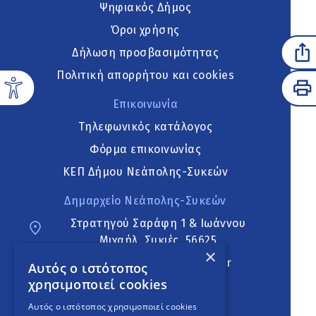
Ψηφιακός Δήμος
Όροι χρήσης
Δήλωση προσβασιμότητας
Πολιτική απορρήτου και cookies
Επικοινωνία
Τηλεφωνικός κατάλογος
Φόρμα επικοινωνίας
ΚΕΠ Δήμου Νεάπολης-Συκεών
Δημαρχείο Νεάπολης-Συκεών
Στρατηγού Σαράφη 1 & Ιωάννου
Μιχαήλ, Συκιές, 56625
×
neapoli.sykies@ddt.gov.gr
Αυτός ο ιστότοπος
χρησιμοποιεί cookies
Ακολουθήστε
Αυτός ο ιστότοπος χρησιμοποιεί cookies