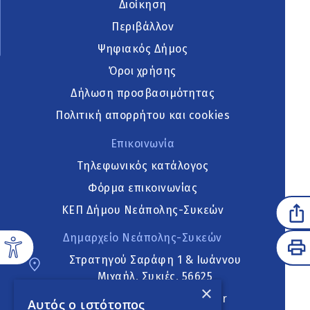
Διοίκηση
Περιβάλλον
Ψηφιακός Δήμος
Όροι χρήσης
Δήλωση προσβασιμότητας
Πολιτική απορρήτου και cookies
Επικοινωνία
Τηλεφωνικός κατάλογος
Φόρμα επικοινωνίας
ΚΕΠ Δήμου Νεάπολης-Συκεών
Δημαρχείο Νεάπολης-Συκεών
Στρατηγού Σαράφη 1 & Ιωάννου
Μιχαήλ, Συκιές, 56625
×
neapoli.sykies@ddt.gov.gr
Αυτός ο ιστότοπος