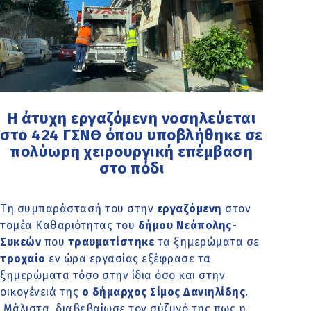
Η άτυχη εργαζόμενη νοσηλεύεται
στο 424 ΓΣΝΘ όπου υποβλήθηκε σε
πολύωρη χειρουργική επέμβαση
στο πόδι
Τη συμπαράστασή του στην
εργαζόμενη
στον
τομέα Καθαριότητας του
δήμου Νεάπολης-
Συκεών
που
τραυματίστηκε
τα ξημερώματα σε
τροχαίο
εν ώρα εργασίας εξέφρασε τα
ξημερώματα τόσο στην ίδια όσο και στην
οικογένειά της
ο δήμαρχος Σίμος Δανιηλίδης
.
Μάλιστα, διαβεβαίωσε τον σύζυγό της πως η