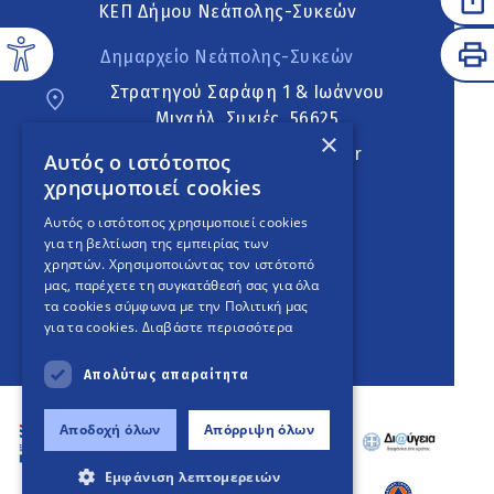
ΚΕΠ Δήμου Νεάπολης-Συκεών
Δημαρχείο Νεάπολης-Συκεών
Στρατηγού Σαράφη 1 & Ιωάννου
Μιχαήλ, Συκιές, 56625
×
neapoli.sykies@ddt.gov.gr
Αυτός ο ιστότοπος
χρησιμοποιεί cookies
Ακολουθήστε
Αυτός ο ιστότοπος χρησιμοποιεί cookies
για τη βελτίωση της εμπειρίας των
χρηστών. Χρησιμοποιώντας τον ιστότοπό
μας, παρέχετε τη συγκατάθεσή σας για όλα
English Version
τα cookies σύμφωνα με την Πολιτική μας
για τα cookies.
Διαβάστε περισσότερα
An
project
Απολύτως απαραίτητα
Αποδοχή όλων
Απόρριψη όλων
Εμφάνιση λεπτομερειών