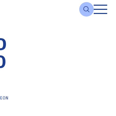
D
Ο
ΚΕΏΝ