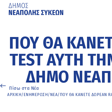
Μετάβαση
στο
κυρίως
ΠΟΎ ΘΑ ΚΆΝΕΤ
περιεχόμενο
TEST ΑΥΤΉ ΤΗ
ΔΉΜΟ ΝΕΆΠ
Πίσω στα Νέα
ΑΡΧΙΚΉ
/
ΕΝΗΜΈΡΩΣΗ
/
ΝΕΑ
/
ΠΟΎ ΘΑ ΚΆΝΕΤΕ ΔΩΡΕΆΝ R