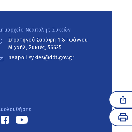
Δημαρχείο Νεάπολης-Συκεών
Στρατηγού Σαράφη 1 & Ιωάννου
Μιχαήλ, Συκιές, 56625
neapoli.sykies@ddt.gov.gr
Ακολουθήστε