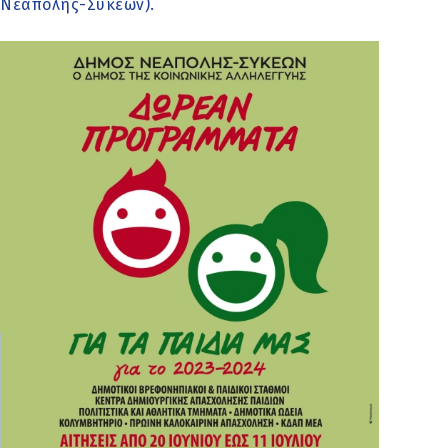
Νεάπολης-Συκεών).