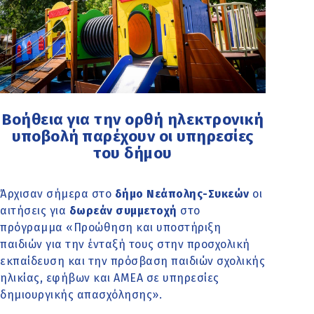
Βοήθεια για την ορθή ηλεκτρονική
υποβολή παρέχουν οι υπηρεσίες
του δήμου
Άρχισαν σήμερα στο
δήμο Νεάπολης-Συκεών
οι
αιτήσεις για
δωρεάν συμμετοχή
στο
πρόγραμμα «Προώθηση και υποστήριξη
παιδιών για την ένταξή τους στην προσχολική
εκπαίδευση και την πρόσβαση παιδιών σχολικής
ηλικίας, εφήβων και ΑΜΕΑ σε υπηρεσίες
δημιουργικής απασχόλησης».