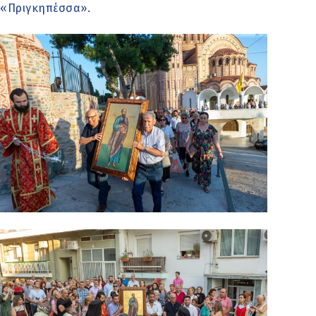
«Πριγκηπέσσα».