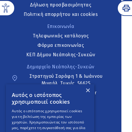
Δήλωση προσβασιμότητας
Πολιτική απορρήτου και cookies
Επικοινωνία
Τηλεφωνικός κατάλογος
Φόρμα επικοινωνίας
ΚΕΠ Δήμου Νεάπολης-Συκεών
Δημαρχείο Νεάπολης-Συκεών
Στρατηγού Σαράφη 1 & Ιωάννου
Μιχαήλ, Συκιές, 56625
×
neapoli.sykies@ddt.gov.gr
Αυτός ο ιστότοπος
χρησιμοποιεί cookies
Ακολουθήστε
Αυτός ο ιστότοπος χρησιμοποιεί cookies
για τη βελτίωση της εμπειρίας των
χρηστών. Χρησιμοποιώντας τον ιστότοπό
μας, παρέχετε τη συγκατάθεσή σας για όλα
English Version