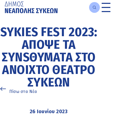
Μετάβαση
στο
SYKIES FEST 2023:
κυρίως
περιεχόμενο
ΑΠΌΨΕ ΤΑ
ΣΥΝSΘΎΜΑΤΑ ΣΤΟ
ΑΝΟΙΧΤΌ ΘΈΑΤΡΟ
ΣΥΚΕΏΝ
Πίσω στα Νέα
26 Ιουνίου 2023