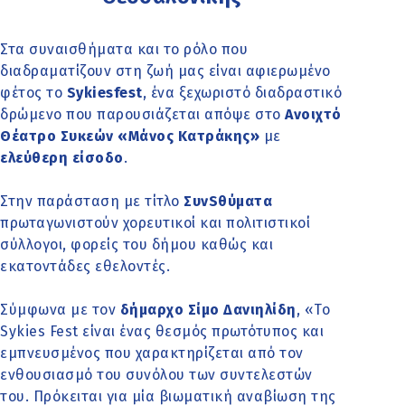
Στα συναισθήματα και το ρόλο που
διαδραματίζουν στη ζωή μας είναι αφιερωμένο
φέτος το
Sykiesfest
, ένα ξεχωριστό διαδραστικό
δρώμενο που παρουσιάζεται απόψε στο
Ανοιχτό
Θέατρο Συκεών «Μάνος Κατράκης»
με
ελεύθερη είσοδο
.
Στην παράσταση με τίτλο
ΣυνSθύματα
πρωταγωνιστούν χορευτικοί και πολιτιστικοί
σύλλογοι, φορείς του δήμου καθώς και
εκατοντάδες εθελοντές.
Σύμφωνα με τον
δήμαρχο Σίμο Δανιηλίδη
, «Το
Sykies Fest είναι ένας θεσμός πρωτότυπος και
εμπνευσμένος που χαρακτηρίζεται από τον
ενθουσιασμό του συνόλου των συντελεστών
του. Πρόκειται για μία βιωματική αναβίωση της