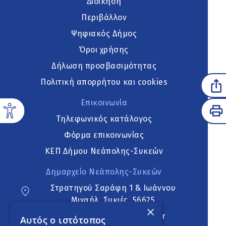
Διοίκηση
Περιβάλλον
Ψηφιακός Δήμος
Όροι χρήσης
Δήλωση προσβασιμότητας
Πολιτική απορρήτου και cookies
Επικοινωνία
Τηλεφωνικός κατάλογος
Φόρμα επικοινωνίας
ΚΕΠ Δήμου Νεάπολης-Συκεών
Δημαρχείο Νεάπολης-Συκεών
Στρατηγού Σαράφη 1 & Ιωάννου
Μιχαήλ, Συκιές, 56625
×
neapoli.sykies@ddt.gov.gr
Αυτός ο ιστότοπος