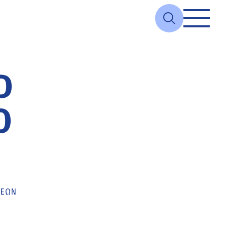
D
Ο
ΚΕΏΝ