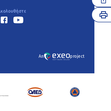
Ακολουθήστε
An
project