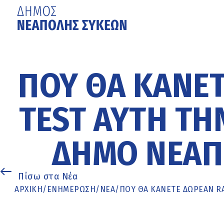
Μετάβαση
στο
κυρίως
ΠΟΎ ΘΑ ΚΆΝΕΤ
περιεχόμενο
TEST ΑΥΤΉ ΤΗ
ΔΉΜΟ ΝΕΆΠ
Πίσω στα Νέα
ΑΡΧΙΚΉ
/
ΕΝΗΜΈΡΩΣΗ
/
ΝΕΑ
/
ΠΟΎ ΘΑ ΚΆΝΕΤΕ ΔΩΡΕΆΝ R