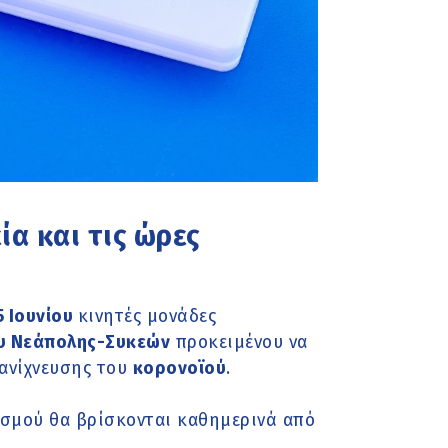
ία και τις ώρες
5 Ιουνίου
κινητές μονάδες
υ Νεάπολης-Συκεών
προκειμένου να
ανίχνευσης του
κορονοϊού
.
ισμού θα βρίσκονται καθημερινά από