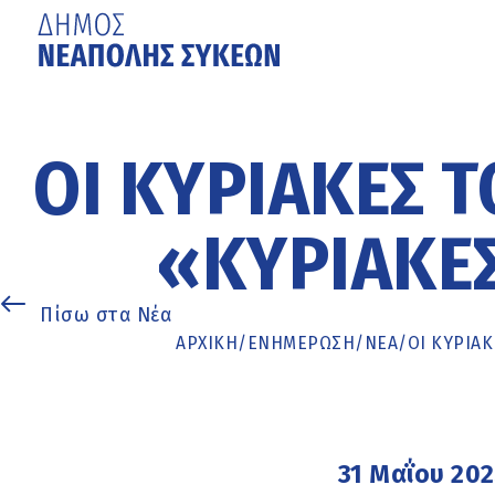
Μετάβαση
στο
κυρίως
ΟΙ ΚΥΡΙΑΚΈΣ Τ
περιεχόμενο
«ΚΥΡΙΑΚΈΣ
Πίσω στα Νέα
ΑΡΧΙΚΉ
/
ΕΝΗΜΈΡΩΣΗ
/
ΝΕΑ
/
ΟΙ ΚΥΡΙΑΚ
31 Μαΐου 20