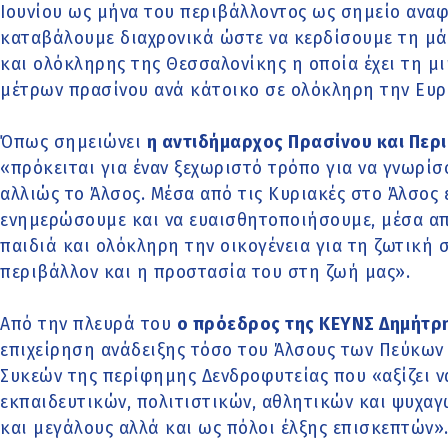
Ιουνίου ως μήνα του περιβάλλοντος ως σημείο ανα
καταβάλουμε διαχρονικά ώστε να κερδίσουμε τη μά
και ολόκληρης της Θεσσαλονίκης η οποία έχει τη μ
μέτρων πρασίνου ανά κάτοικο σε ολόκληρη την Ευ
Όπως σημειώνει
η αντιδήμαρχος Πρασίνου και Περ
«πρόκειται για έναν ξεχωριστό τρόπο για να γνωρίσ
αλλιώς το Άλσος. Μέσα από τις Κυριακές στο Άλσος 
ενημερώσουμε και να ευαισθητοποιήσουμε, μέσα απ
παιδιά και ολόκληρη την οικογένεια για τη ζωτική 
περιβάλλον και η προστασία του στη ζωή μας».
Από την πλευρά του
ο πρόεδρος της ΚΕΥΝΣ Δημήτρ
επιχείρηση ανάδειξης τόσο του Άλσους των Πεύκων 
Συκεών της περίφημης Δενδροφυτείας που «αξίζει ν
εκπαιδευτικών, πολιτιστικών, αθλητικών και ψυχα
και μεγάλους αλλά και ως πόλοι έλξης επισκεπτών»