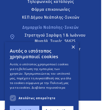
Τηλεφωνικός κατάλογος
Φόρμα επικοινωνίας
ΚΕΠ Δήμου Νεάπολης-Συκεών
Δημαρχείο Νεάπολης-Συκεών
Στρατηγού Σαράφη 1 & Ιωάννου
Μιχαήλ, Συκιές, 56625
×
neapoli.sykies@ddt.gov.gr
Αυτός ο ιστότοπος
χρησιμοποιεί cookies
Ακολουθήστε
Αυτός ο ιστότοπος χρησιμοποιεί cookies
για τη βελτίωση της εμπειρίας των
χρηστών. Χρησιμοποιώντας τον ιστότοπό
μας, παρέχετε τη συγκατάθεσή σας για όλα
English Version
τα cookies σύμφωνα με την Πολιτική μας
για τα cookies.
Διαβάστε περισσότερα
An
project
Απολύτως απαραίτητα