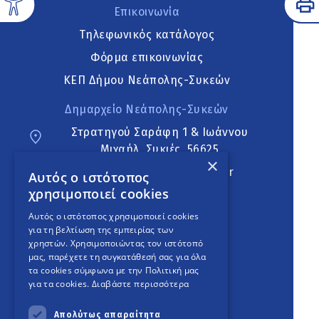
Επικοινωνία
Τηλεφωνικός κατάλογος
Φόρμα επικοινωνίας
ΚΕΠ Δήμου Νεάπολης-Συκεών
Δημαρχείο Νεάπολης-Συκεών
Στρατηγού Σαράφη 1 & Ιωάννου
Μιχαήλ, Συκιές, 56625
×
neapoli.sykies@ddt.gov.gr
Αυτός ο ιστότοπος
χρησιμοποιεί cookies
Ακολουθήστε
Αυτός ο ιστότοπος χρησιμοποιεί cookies
για τη βελτίωση της εμπειρίας των
χρηστών. Χρησιμοποιώντας τον ιστότοπό
μας, παρέχετε τη συγκατάθεσή σας για όλα
English Version
τα cookies σύμφωνα με την Πολιτική μας
για τα cookies.
Διαβάστε περισσότερα
An
project
Απολύτως απαραίτητα