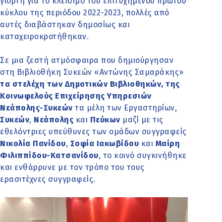
γιορτή για το κλείσιμο του επιτυχημένου πρώτου
κύκλου της περιόδου 2022-2023, πολλές από
αυτές διαβάστηκαν δημοσίως και
καταχειροκροτήθηκαν.
Σε μια ζεστή ατμόσφαιρα που δημιούργησαν
στη Βιβλιοθήκη Συκεών «Αντώνης Σαμαράκης»
τα στελέχη των Δημοτικών Βιβλιοθηκών, της
Κοινωφελούς Επιχείρησης Υπηρεσιών
Νεάπολης-Συκεών
τα μέλη των Εργαστηρίων,
Συκεών
,
Νεάπολης
και
Πεύκων
μαζί με τις
εθελόντριες υπεύθυνες των ομάδων συγγραφείς
Νικολία Πανίδου
,
Σοφία Ιακωβίδου
και
Μαίρη
Φιλιππίδου-Κατσανίδου
, το κοινό συγκινήθηκε
και ενθάρρυνε με τον τρόπο του τους
ερασιτέχνες συγγραφείς.