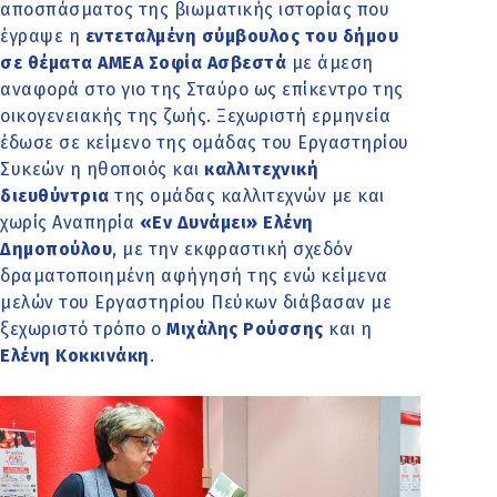
αποσπάσματος της βιωματικής ιστορίας που
έγραψε η
εντεταλμένη σύμβουλος του δήμου
σε θέματα ΑΜΕΑ Σοφία Ασβεστά
με άμεση
αναφορά στο γιο της Σταύρο ως επίκεντρο της
οικογενειακής της ζωής. Ξεχωριστή ερμηνεία
έδωσε σε κείμενο της ομάδας του Εργαστηρίου
Συκεών η ηθοποιός και
καλλιτεχνική
διευθύντρια
της ομάδας καλλιτεχνών με και
χωρίς Αναπηρία
«Εν Δυνάμει» Ελένη
Δημοπούλου
, με την εκφραστική σχεδόν
δραματοποιημένη αφήγησή της ενώ κείμενα
μελών του Εργαστηρίου Πεύκων διάβασαν με
ξεχωριστό τρόπο ο
Μιχάλης Ρούσσης
και η
Ελένη Κοκκινάκη
.