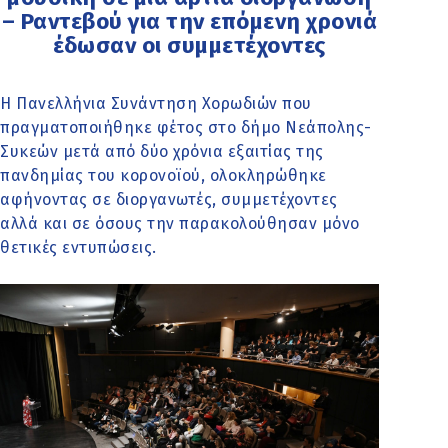
– Ραντεβού για την επόμενη χρονιά
έδωσαν οι συμμετέχοντες
Η Πανελλήνια Συνάντηση Χορωδιών που
πραγματοποιήθηκε φέτος στο δήμο Νεάπολης-
Συκεών μετά από δύο χρόνια εξαιτίας της
πανδημίας του κορονοϊού, ολοκληρώθηκε
αφήνοντας σε διοργανωτές, συμμετέχοντες
αλλά και σε όσους την παρακολούθησαν μόνο
θετικές εντυπώσεις.