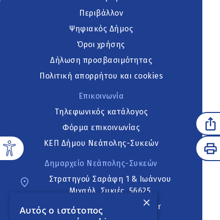
Περιβάλλον
Ψηφιακός Δήμος
Όροι χρήσης
Δήλωση προσβασιμότητας
Πολιτική απορρήτου και cookies
Επικοινωνία
Τηλεφωνικός κατάλογος
Φόρμα επικοινωνίας
ΚΕΠ Δήμου Νεάπολης-Συκεών
Δημαρχείο Νεάπολης-Συκεών
Στρατηγού Σαράφη 1 & Ιωάννου
Μιχαήλ, Συκιές, 56625
×
neapoli.sykies@ddt.gov.gr
Αυτός ο ιστότοπος