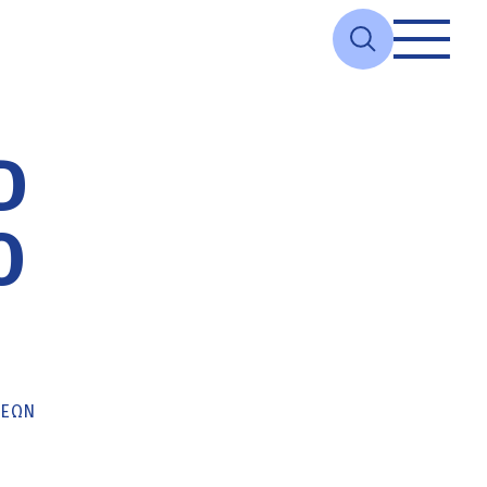
D
Ο
ΚΕΏΝ