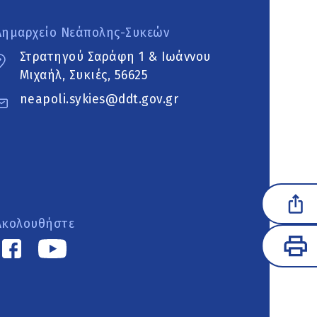
Δημαρχείο Νεάπολης-Συκεών
Στρατηγού Σαράφη 1 & Ιωάννου
Μιχαήλ, Συκιές, 56625
neapoli.sykies@ddt.gov.gr
Ακολουθήστε