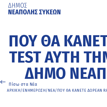
Μετάβαση
στο
κυρίως
ΠΟΎ ΘΑ ΚΆΝΕΤ
περιεχόμενο
TEST ΑΥΤΉ ΤΗ
ΔΉΜΟ ΝΕΆΠ
Πίσω στα Νέα
ΑΡΧΙΚΉ
/
ΕΝΗΜΈΡΩΣΗ
/
ΝΕΑ
/
ΠΟΎ ΘΑ ΚΆΝΕΤΕ ΔΩΡΕΆΝ R