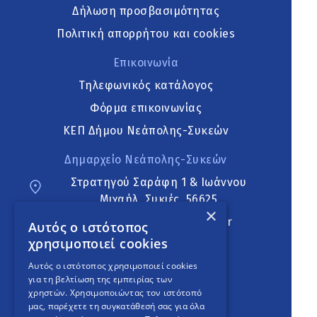
Δήλωση προσβασιμότητας
Πολιτική απορρήτου και cookies
Επικοινωνία
Τηλεφωνικός κατάλογος
Φόρμα επικοινωνίας
ΚΕΠ Δήμου Νεάπολης-Συκεών
Δημαρχείο Νεάπολης-Συκεών
Στρατηγού Σαράφη 1 & Ιωάννου
Μιχαήλ, Συκιές, 56625
×
neapoli.sykies@ddt.gov.gr
Αυτός ο ιστότοπος
χρησιμοποιεί cookies
Ακολουθήστε
Αυτός ο ιστότοπος χρησιμοποιεί cookies
για τη βελτίωση της εμπειρίας των
χρηστών. Χρησιμοποιώντας τον ιστότοπό
μας, παρέχετε τη συγκατάθεσή σας για όλα
English Version