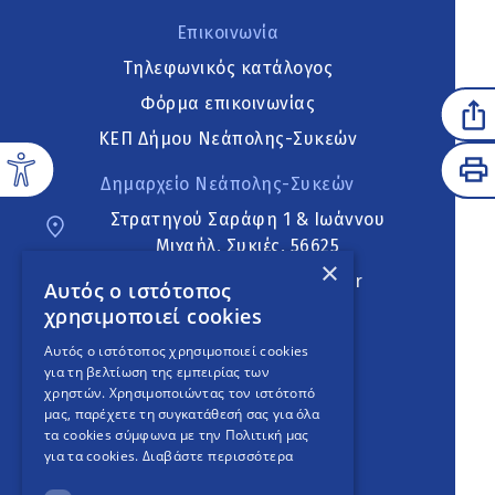
Επικοινωνία
Τηλεφωνικός κατάλογος
Φόρμα επικοινωνίας
ΚΕΠ Δήμου Νεάπολης-Συκεών
Δημαρχείο Νεάπολης-Συκεών
Στρατηγού Σαράφη 1 & Ιωάννου
Μιχαήλ, Συκιές, 56625
×
neapoli.sykies@ddt.gov.gr
Αυτός ο ιστότοπος
χρησιμοποιεί cookies
Ακολουθήστε
Αυτός ο ιστότοπος χρησιμοποιεί cookies
για τη βελτίωση της εμπειρίας των
χρηστών. Χρησιμοποιώντας τον ιστότοπό
μας, παρέχετε τη συγκατάθεσή σας για όλα
English Version
τα cookies σύμφωνα με την Πολιτική μας
για τα cookies.
Διαβάστε περισσότερα
An
project