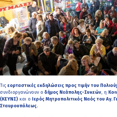
Τις
εορταστικές εκδηλώσεις προς τιμήν του Πολιού
συνδιοργανώνουν ο
δήμος Νεάπολης-Συκεών
, η
Κοι
(ΚΕΥΝΣ)
και ο
Ιερός Μητροπολιτικός Ναός του Αγ. Γ
Σταυρουπόλεως
.