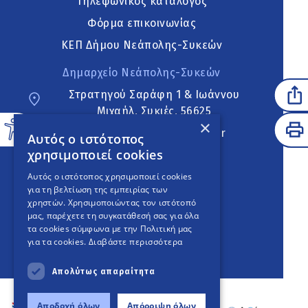
Τηλεφωνικός κατάλογος
Φόρμα επικοινωνίας
ΚΕΠ Δήμου Νεάπολης-Συκεών
Δημαρχείο Νεάπολης-Συκεών
Στρατηγού Σαράφη 1 & Ιωάννου
Μιχαήλ, Συκιές, 56625
×
neapoli.sykies@ddt.gov.gr
Αυτός ο ιστότοπος
χρησιμοποιεί cookies
Ακολουθήστε
Αυτός ο ιστότοπος χρησιμοποιεί cookies
για τη βελτίωση της εμπειρίας των
χρηστών. Χρησιμοποιώντας τον ιστότοπό
μας, παρέχετε τη συγκατάθεσή σας για όλα
English Version
τα cookies σύμφωνα με την Πολιτική μας
για τα cookies.
Διαβάστε περισσότερα
An
project
Απολύτως απαραίτητα
Αποδοχή όλων
Απόρριψη όλων