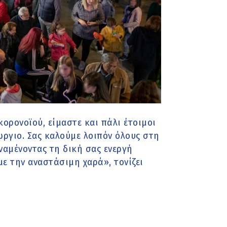
ορονοϊού, είμαστε και πάλι έτοιμοι
ώργιο. Σας καλούμε λοιπόν όλους στη
ναμένοντας τη δική σας ενεργή
ε την αναστάσιμη χαρά», τονίζει