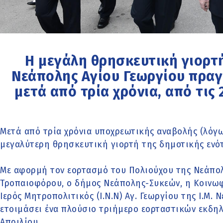
Η μεγάλη θρησκευτική γιορτ
Νεάπολης Αγίου Γεωργίου πραγ
μετά από τρία χρόνια, από τις 
Μετά από τρία χρόνια υποχρεωτικής αναβολής (λόγω c
μεγαλύτερη θρησκευτική γιορτή της δημοτικής ενό
Μ
ε αφορμή τον εορτασμό του Πολιούχου της Νεάπολ
Τροπαιοφόρου, ο δήμος Νεάπολης-Συκεών, η Κοινωφ
Ιερός Μητροπολιτικός (Ι.Ν.Ν) Αγ. Γεωργίου της Ι.Μ.
ετοιμάσει ένα πλούσιο τριήμερο εορταστικών εκδ
Απριλίου
.