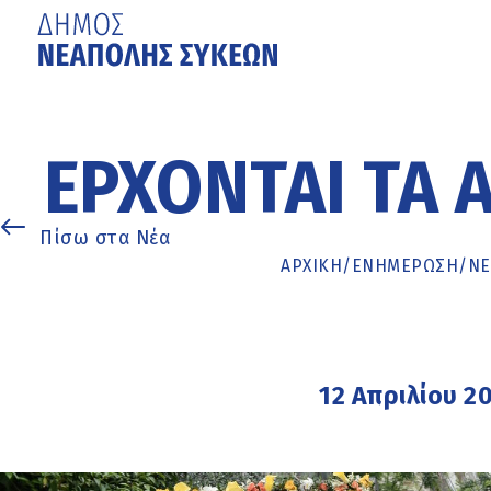
Μετάβαση
στο
κυρίως
ΈΡΧΟΝΤΑΙ ΤΑ Α
περιεχόμενο
Πίσω στα Νέα
ΑΡΧΙΚΉ
/
ΕΝΗΜΈΡΩΣΗ
/
ΝΕ
12 Απριλίου 2