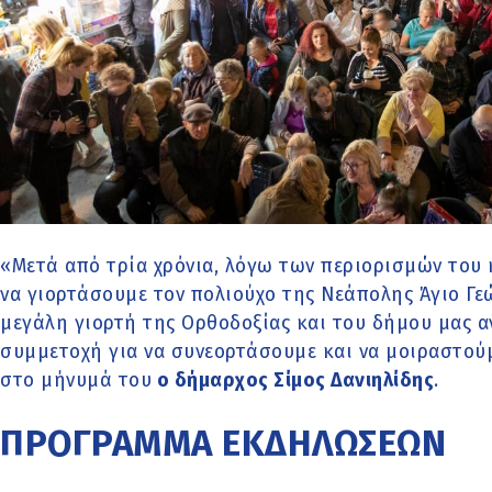
«Μετά από τρία χρόνια, λόγω των περιορισμών του κ
να γιορτάσουμε τον πολιούχο της Νεάπολης Άγιο Γε
μεγάλη γιορτή της Ορθοδοξίας και του δήμου μας α
συμμετοχή για να συνεορτάσουμε και να μοιραστούμ
στο μήνυμά του
ο δήμαρχος Σίμος Δανιηλίδης
.
ΠΡΟΓΡΑΜΜΑ ΕΚΔΗΛΩΣΕΩΝ