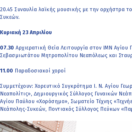
20.45 Συναυλία λαϊκής μουσικής με την ορχήστρα τ
Συκεών.
Κυριακή 23 Απριλίου
07.30
Αρχιερατική Θεία Λειτουργία στον ΙΜΝ Αγίου 
Σεβασμιωτάτου Μητροπολίτου Νεαπόλεως και Σταυρ
11.00
Παραδοσιακοί χοροί
Συµµετέχουν: Χορευτικό Συγκρότημα Ι. Ν. Αγίου Γε
Νεαπολίτις», ∆ημιουργικός Σύλλογος Γυναικών Νεά
Αγίου Παύλου «Χορόσηµο», Σωματείο Τέχνης «Τεχνή
Νεάπολης-Συκεών, Ποντιακός Σύλλογος Πεύκων «Παρ