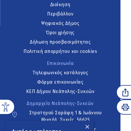
Διοίκηση
Περιβάλλον
Ψηφιακός Δήμος
Όροι χρήσης
Δήλωση προσβασιμότητας
Πολιτική απορρήτου και cookies
Επικοινωνία
Τηλεφωνικός κατάλογος
Φόρμα επικοινωνίας
ΚΕΠ Δήμου Νεάπολης-Συκεών
Δημαρχείο Νεάπολης-Συκεών
Στρατηγού Σαράφη 1 & Ιωάννου
Μιχαήλ, Συκιές, 56625
×
neapoli.sykies@ddt.gov.gr