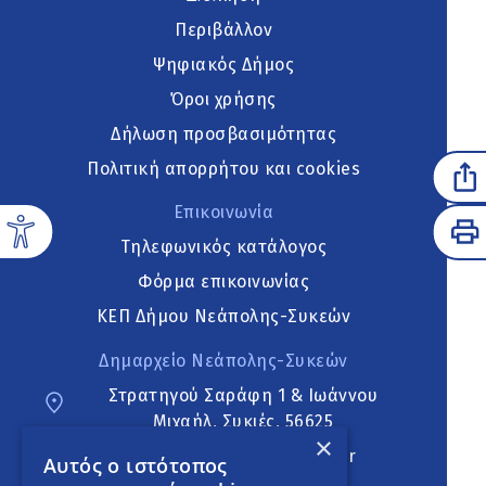
Περιβάλλον
Ψηφιακός Δήμος
Όροι χρήσης
Δήλωση προσβασιμότητας
Πολιτική απορρήτου και cookies
Επικοινωνία
Τηλεφωνικός κατάλογος
Φόρμα επικοινωνίας
ΚΕΠ Δήμου Νεάπολης-Συκεών
Δημαρχείο Νεάπολης-Συκεών
Στρατηγού Σαράφη 1 & Ιωάννου
Μιχαήλ, Συκιές, 56625
×
neapoli.sykies@ddt.gov.gr
Αυτός ο ιστότοπος