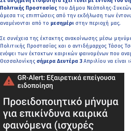
Σε αυξημένη ετοιμότητα έχει τεθεί με εντολή του δ
Πολιτικής Προστασίας
του Δήμου Νεάπολης-Συκεών 
άμεσα τις επιπτώσεις από την εκδήλωση των έντον
αναμένονται από το
μεσημέρι
στην περιοχή μας.
Σε συνέχεια της έκτακτης ανακοίνωσης μέσω μηνύμα
Πολιτικής Προστασίας και ο αντιδήμαρχος Τάσος Τσ
ενόψει των έκτακτων καιρικών φαινομένων που αναμ
Θεσσαλονίκης
σήμερα Δευτέρα 3
Απριλίου να είναι 