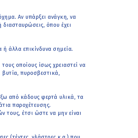
χημα. Αν υπάρξει ανάγκη, να
ή διασταυρώσεις, όπου έχει
 ή άλλα επικίνδυνα σημεία.
τους οποίους ίσως χρειαστεί να
 βυτία, πυροσβεστικά,
ξω από κάδους φερτά υλικά, τα
άτια παροχέτευσης.
ν τους, έτσι ώστε να μην είναι
ες (τέντες, γλάστρες κ.α.) που