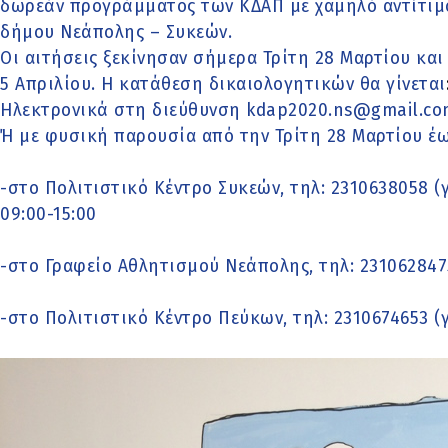
δωρεάν προγράμματος των ΚΔΑΠ με χαμηλό αντίτιμο
δήμου Νεάπολης – Συκεών.
Οι αιτήσεις ξεκίνησαν σήμερα Τρίτη 28 Μαρτίου και
5 Απριλίου. Η κατάθεση δικαιολογητικών θα γίνεται
Ηλεκτρονικά στη διεύθυνση kdap2020.ns@gmail.co
Ή με φυσική παρουσία από την Τρίτη 28 Μαρτίου έως
-στο Πολιτιστικό Κέντρο Συκεών, τηλ: 2310638058 (γ
09:00-15:00
-στο Γραφείο Αθλητισμού Νεάπολης, τηλ: 2310628475
-στο Πολιτιστικό Κέντρο Πεύκων, τηλ: 2310674653 (γ