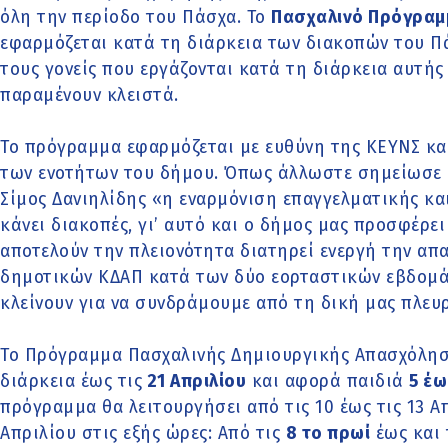
όλη την περίοδο του Πάσχα. Το
Πασχαλινό Πρόγραμ
εφαρμόζεται κατά τη διάρκεια των διακοπών του Πά
τους γονείς που εργάζονται κατά τη διάρκεια αυτής
παραμένουν κλειστά.
Το πρόγραμμα εφαρμόζεται με ευθύνη της ΚΕΥΝΣ κα
των ενοτήτων του δήμου. Όπως άλλωστε σημείωσε 
Σίμος Δανιηλίδης «η εναρμόνιση επαγγελματικής και
κάνει διακοπές, γι’ αυτό και ο δήμος μας προσφέρε
αποτελούν την πλειονότητα διατηρεί ενεργή την α
δημοτικών ΚΔΑΠ κατά των δύο εορταστικών εβδομά
κλείνουν για να συνδράμουμε από τη δική μας πλευ
Το Πρόγραμμα Πασχαλινής Δημιουργικής Απασχόλησ
διάρκεια έως τις
21 Απριλίου
και αφορά παιδιά
5 έω
πρόγραμμα θα λειτουργήσει από τις 10 έως τις 13 Απ
Απριλίου στις εξής ώρες: Από τις
8 το πρωί
έως και 