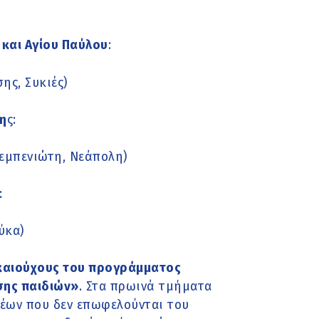
και Αγίου Παύλου
:
αούσης, Συκιές)
η
ς:
ρεμπενιώτη, Νεάπολη)
:
ύκα)
ικαιούχους του προγράμματος
σης παιδιών»
. Στα πρωινά τμήματα
νέων που δεν επωφελούνται του